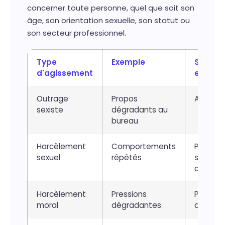
concerner toute personne, quel que soit son
âge, son orientation sexuelle, son statut ou
son secteur professionnel.
Type
Exemple
Sancti
d'agissement
encour
Outrage
Propos
Amend
sexiste
dégradants au
bureau
Harcèlement
Comportements
Peine e
sexuel
répétés
sanctio
disciplin
Harcèlement
Pressions
Procédu
moral
dégradantes
disciplin