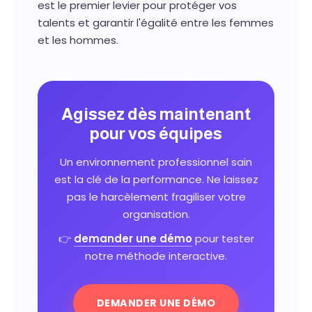
est le premier levier pour protéger vos
talents et garantir l'égalité entre les femmes
et les hommes.
Agissez dès maintenant
pour vos équipes
Un environnement professionnel sain
est la clé de la performance. Ne laissez
pas le harcèlement fragiliser votre
organisation.
👉
demander une démo
pour tester
notre méthode interactive.
DEMANDER UNE DÉMO