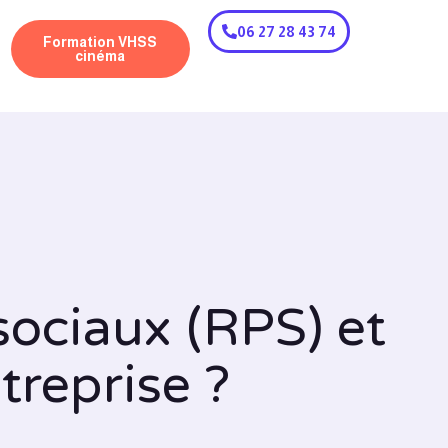
06 27 28 43 74
Formation VHSS
cinéma
sociaux (RPS) et
treprise ?