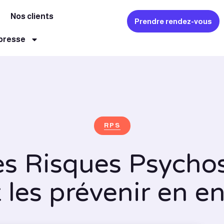
Nos clients
Prendre rendez-vous
 presse
RPS
es Risques Psycho
es prévenir en en