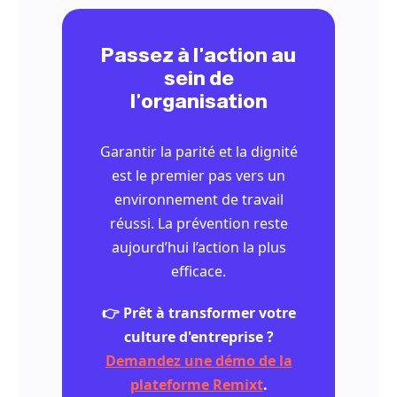
Passez à l'action au
sein de
l'organisation
Garantir la parité et la dignité
est le premier pas vers un
environnement de travail
réussi. La prévention reste
aujourd’hui l’action la plus
efficace.
👉 Prêt à transformer votre
culture d'entreprise ?
Demandez une démo de la
plateforme Remixt
.