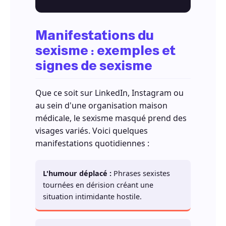
Manifestations du
sexisme : exemples et
signes de sexisme
Que ce soit sur LinkedIn, Instagram ou
au sein d'une organisation maison
médicale, le sexisme masqué prend des
visages variés. Voici quelques
manifestations quotidiennes :
L'humour déplacé :
Phrases sexistes
tournées en dérision créant une
situation intimidante hostile.