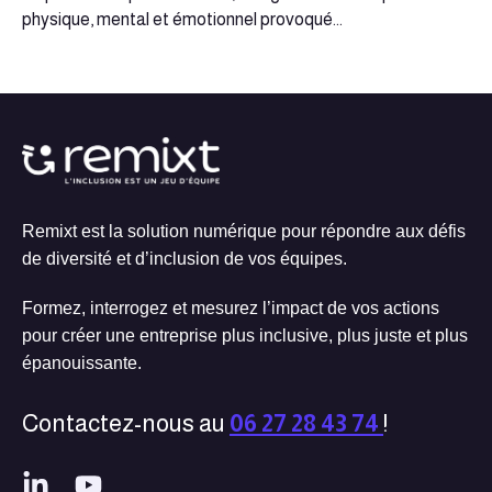
physique, mental et émotionnel provoqué...
Remixt est la solution numérique pour répondre aux défis
de diversité et d’inclusion de vos équipes.
Formez, interrogez et mesurez l’impact de vos actions
pour créer une entreprise plus inclusive, plus juste et plus
épanouissante.
Contactez-nous au
06 27 28 43 74
!