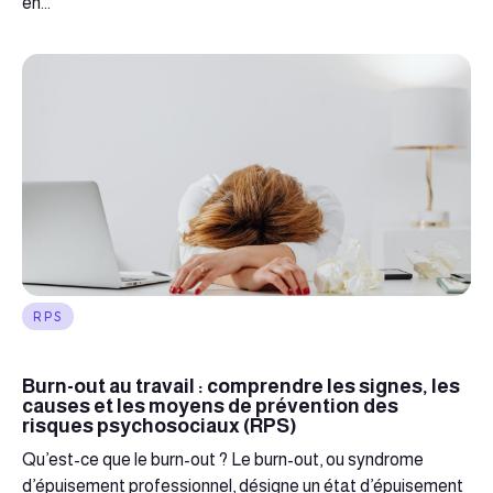
en...
RPS
Burn-out au travail : comprendre les signes, les
causes et les moyens de prévention des
risques psychosociaux (RPS)
Qu’est-ce que le burn-out ? Le burn-out, ou syndrome
d’épuisement professionnel, désigne un état d’épuisement