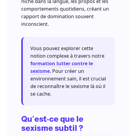
niche dans la langue, les propos et les
comportements quotidiens, créant un
rapport de domination souvent
inconscient.
Vous pouvez explorer cette
notion complexe à travers notre
formation lutter contre le
sexisme
. Pour créer un
environnement sain, il est crucial
de reconnaître le sexisme là où il
se cache.
Qu'est-ce que le
sexisme subtil ?