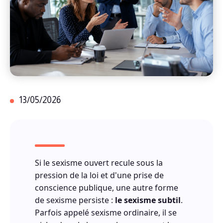
13/05/2026
Si le sexisme ouvert recule sous la
pression de la loi et d'une prise de
conscience publique, une autre forme
de sexisme persiste :
le sexisme subtil
.
Parfois appelé sexisme ordinaire, il se