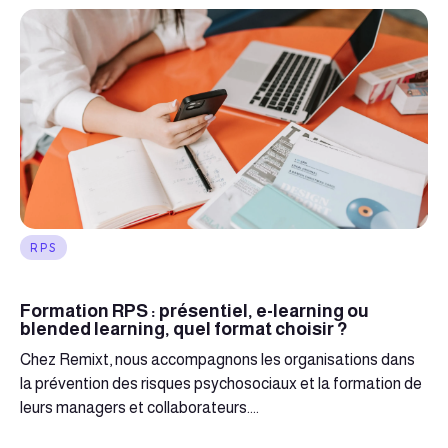
RPS
Formation RPS : présentiel, e-learning ou
blended learning, quel format choisir ?
Chez Remixt, nous accompagnons les organisations dans
la prévention des risques psychosociaux et la formation de
leurs managers et collaborateurs....