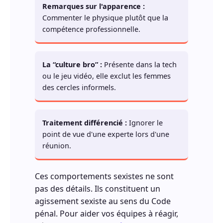
Remarques sur l'apparence :
Commenter le physique plutôt que la
compétence professionnelle.
La “culture bro” :
Présente dans la tech
ou le jeu vidéo, elle exclut les femmes
des cercles informels.
Traitement différencié :
Ignorer le
point de vue d'une experte lors d'une
réunion.
Ces comportements sexistes ne sont
pas des détails. Ils constituent un
agissement sexiste au sens du Code
pénal. Pour aider vos équipes à réagir,