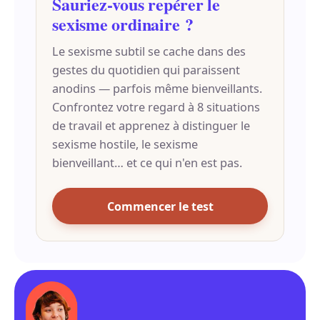
Sauriez-vous repérer le
sexisme ordinaire ?
Le sexisme subtil se cache dans des
gestes du quotidien qui paraissent
anodins — parfois même bienveillants.
Confrontez votre regard à 8 situations
de travail et apprenez à distinguer le
sexisme hostile, le sexisme
bienveillant… et ce qui n'en est pas.
Commencer le test