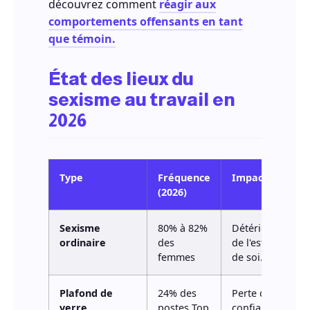
découvrez comment
réagir aux
comportements offensants en tant
que témoin.
État des lieux du
sexisme au travail en
2026
Type
Fréquence
Impact
(2026)
Sexisme
80% à 82%
Détérioration
ordinaire
des
de l'estime
femmes
de soi.
Plafond de
24% des
Perte de
verre
postes Top
confiance en