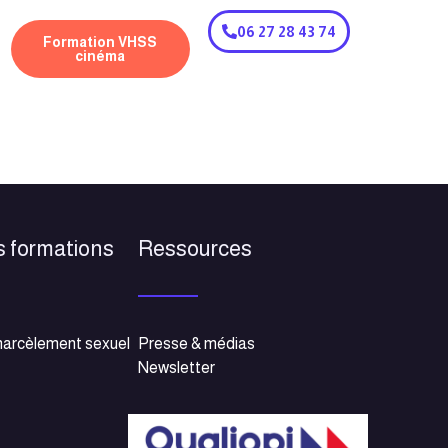
06 27 28 43 74
Formation VHSS
cinéma
s formations
Ressources
harcèlement sexuel
Presse & médias
Newsletter
e