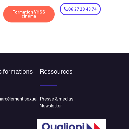
06 27 28 43 74
Formation VHSS
cinéma
s formations
Ressources
harcèlement sexuel
Presse & médias
Newsletter
e